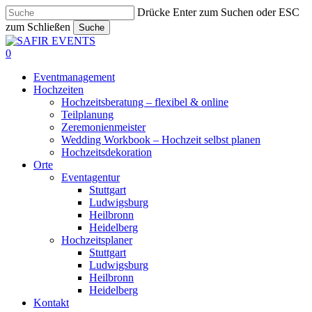
Skip
Drücke Enter zum Suchen oder ESC
to
zum Schließen
Suche
main
Close
content
Search
0
Menu
Eventmanagement
Hochzeiten
Hochzeitsberatung – flexibel & online
Teilplanung
Zeremonienmeister
Wedding Workbook – Hochzeit selbst planen
Hochzeitsdekoration
Orte
Eventagentur
Stuttgart
Ludwigsburg
Heilbronn
Heidelberg
Hochzeitsplaner
Stuttgart
Ludwigsburg
Heilbronn
Heidelberg
Kontakt