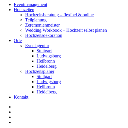
Close
Eventmanagement
Menu
Hochzeiten
Hochzeitsberatung – flexibel & online
Teilplanung
Zeremonienmeister
Wedding Workbook – Hochzeit selbst planen
Hochzeitsdekoration
Orte
Eventagentur
Stuttgart
Ludwigsburg
Heilbronn
Heidelberg
Hochzeitsplaner
Stuttgart
Ludwigsburg
Heilbronn
Heidelberg
Kontakt
facebook
instagram
phone
email